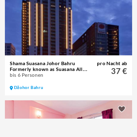
Shama Suasana Johor Bahru
pro Nacht ab
Formerly known as Suasana All
37 €
Suites Hotels Johor Bahru
bis 6 Personen
Džohor Bahru