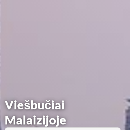
Viešbučiai
Malaizijoje