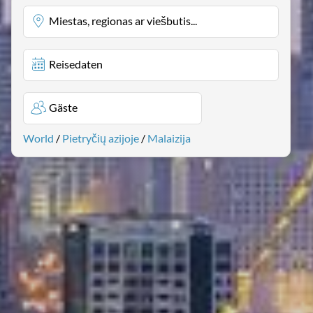
Miestas, regionas ar viešbutis...
Reisedaten
Gäste
World
/
Pietryčių azijoje
/
Malaizija