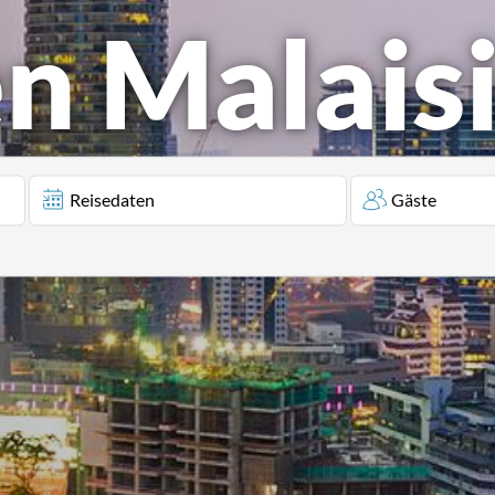
en Malais
Reisedaten
Gäste