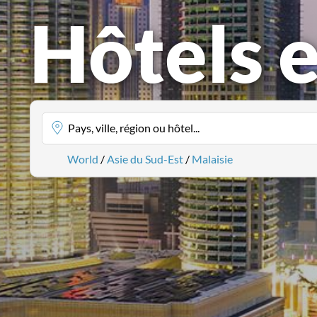
Hôtels 
Pays, ville, région ou hôtel...
World
/
Asie du Sud-Est
/
Malaisie