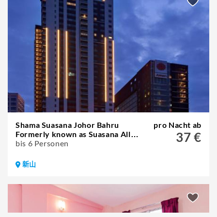
Shama Suasana Johor Bahru
pro Nacht ab
Formerly known as Suasana All
37 €
Suites Hotels Johor Bahru
bis 6 Personen
新山