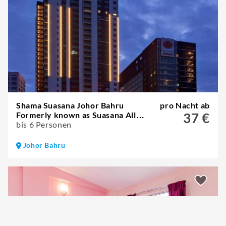
Shama Suasana Johor Bahru
pro Nacht ab
Formerly known as Suasana All
37 €
Suites Hotels Johor Bahru
bis 6 Personen
Johor Bahru