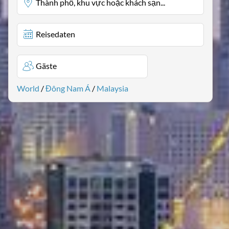
Thành phố, khu vực hoặc khách sạn...
Reisedaten
Gäste
World
/
Đông Nam Á
/
Malaysia