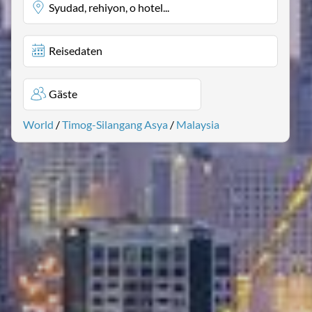
Syudad, rehiyon, o hotel...
Reisedaten
Gäste
World
/
Timog-Silangang Asya
/
Malaysia