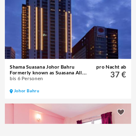
Shama Suasana Johor Bahru
pro Nacht ab
Formerly known as Suasana All
37 €
Suites Hotels Johor Bahru
bis 6 Personen
Johor Bahru