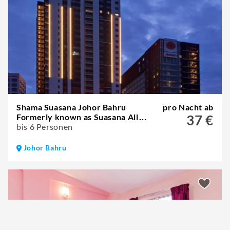
Shama Suasana Johor Bahru
pro Nacht ab
Formerly known as Suasana All
37 €
Suites Hotels Johor Bahru
bis 6 Personen
Johor Bahru