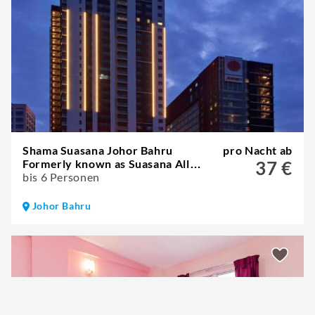
Shama Suasana Johor Bahru
pro Nacht ab
Formerly known as Suasana All
37 €
Suites Hotels Johor Bahru
bis 6 Personen
Johor Bahru