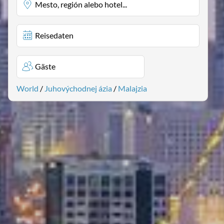
Mesto, región alebo hotel...
Reisedaten
Gäste
World
/
Juhovýchodnej ázia
/
Malajzia