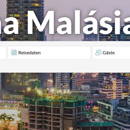
na Malási
Reisedaten
Gäste