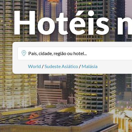
Hotéis 
País, cidade, região ou hotel...
World
/
Sudeste Asiático
/
Malásia