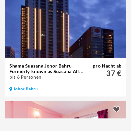
Shama Suasana Johor Bahru
pro Nacht ab
Formerly known as Suasana All
37 €
Suites Hotels Johor Bahru
bis 6 Personen
Johor Bahru