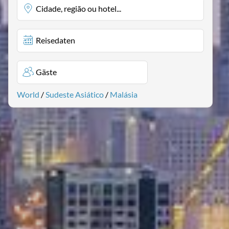
Cidade, região ou hotel...
Reisedaten
Gäste
World
/
Sudeste Asiático
/
Malásia