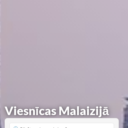
Viesnīcas Malaizijā