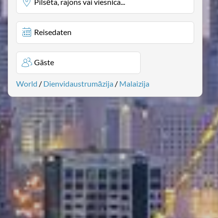
Pilsēta, rajons vai viesnīca...
Reisedaten
Gäste
World
/
Dienvidaustrumāzija
/
Malaizija