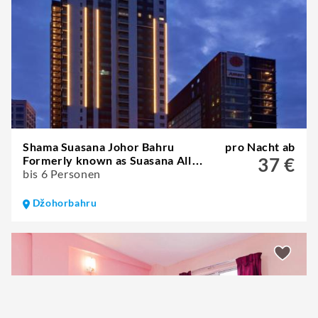
Shama Suasana Johor Bahru
pro Nacht ab
Formerly known as Suasana All
37 €
Suites Hotels Johor Bahru
bis 6 Personen
Džohorbahru