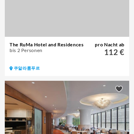
The RuMa Hotel and Residences
pro Nacht ab
bis 2 Personen
112 €
쿠알라룸푸르