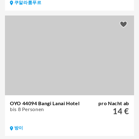
쿠알라룸푸르
OYO 44094 Bangi Lanai Hotel
pro Nacht ab
bis 8 Personen
14 €
방이