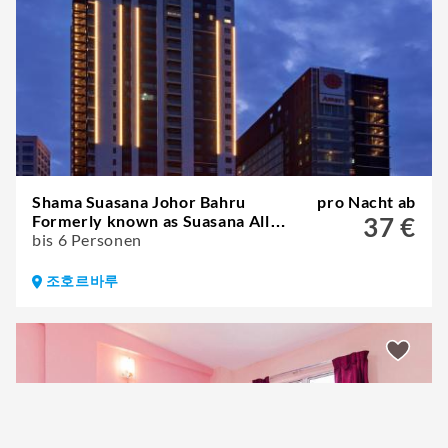
Shama Suasana Johor Bahru
pro Nacht ab
Formerly known as Suasana All
37 €
Suites Hotels Johor Bahru
bis 6 Personen
조호르바루