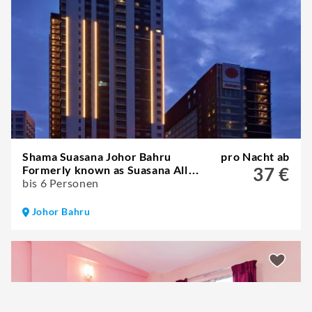
Shama Suasana Johor Bahru
pro Nacht ab
Formerly known as Suasana All
37 €
Suites Hotels Johor Bahru
bis 6 Personen
Johor Bahru