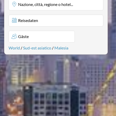
Nazione, città, regione o hotel...
Reisedaten
Gäste
World
/
Sud-est asiatico
/
Malesia