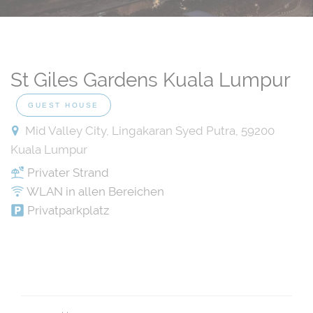
St Giles Gardens Kuala Lumpur
GUEST HOUSE
Mid Valley City, Lingakaran Syed Putra, 59200
Kuala Lumpur
Privater Strand
WLAN in allen Bereichen
Privatparkplatz